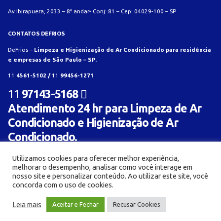
Av Ibirapuera, 2033 – 8º andar- Conj: 81 – Cep: 04029-100 – SP
CONTATOS DEFRIOS
DeFrios –
Limpeza e Higienização de Ar Condicionado para residência
e empresas de São Paulo – SP.
11
4561-5102 /
11
99456-1271
11
97143-5168
Atendimento 24 hr para Limpeza de Ar
Condicionado e Higienização de Ar
Condicionado.
Utilizamos cookies para oferecer melhor experiência,
melhorar o desempenho, analisar como você interage em
nosso site e personalizar conteúdo. Ao utilizar este site, você
concorda com o uso de cookies.
© Limpeza e Higienização de aparelho de ar condicionado para residência e empresa -
Leia mais
Aceitar e Fechar
Recusar Cookies
Defrios 2018. Criado com
por:
AL Mídia Digital