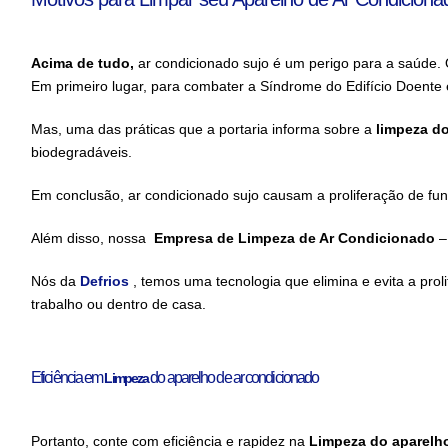
Acima de tudo,
ar condicionado sujo
é um perigo para a saúde. O
Em primeiro lugar, para combater a Síndrome do Edifício Doente ex
Mas, uma das práticas que a portaria informa sobre a
limpeza
do
biodegradáveis.
Em conclusão, ar condicionado
sujo causam a proliferação de fun
Além disso, nossa
Empresa de Limpeza de Ar Condicionado
–
Nós da
Defrios
, temos uma tecnologia que elimina e evita a pro
trabalho ou dentro de casa.
Eficiência em
do aparelho de ar condicionado
Limpeza
Portanto, conte com eficiência e rapidez na
Limpeza
do aparelh