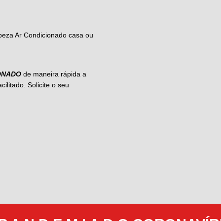
Nome *
Fone/WhatsApp *
ONADO
de maneira rápida a
Li e aceito os
termos d
ilitado. Solicite o seu