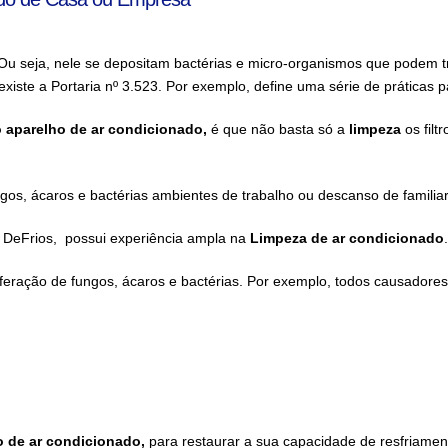
u seja, nele se depositam bactérias e micro-organismos que podem tr
iste a Portaria nº 3.523. Por exemplo, define uma série de práticas p
 aparelho de ar condicionado,
é que não
basta só a
limpeza
os filt
gos, ácaros e bactérias ambientes de trabalho ou descanso de familia
 DeFrios, possui experiência ampla na
Limpeza
de ar condicionado
.
liferação de fungos, ácaros e bactérias. Por exemplo, todos causadore
o de ar condicionado,
para restaurar a sua capacidade de resfriamen