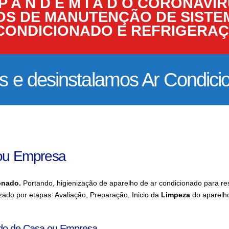
P A N D E M I A D O CORONAVÍ
OS DE MANUTENÇÃO DE SISTE
CONDICIONADO E REFRIGERA
e desinstalamos Ar Condicio
 ou Empresa
ionado.
Portando, higienização de aparelho de ar condicionado para r
ado por etapas: Avaliação, Preparação, Inicio da
Limpeza
do aparelho
ado de Casa ou Empresa