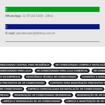
WhatsApp:
11 97143-5168 - 24hrs
E-mail:
atendimento@defrios.com.br
ONDICIONADO CENTRAL PARA RESIDÊNCIA
AR CONDICIONADO COMPRA E INSTALAÇ
CONDICIONADO PARA LOJA
AR CONDICIONADO PARA LOJA COMERCIAL
AR COND
DO EM EMPRESAS
ASSISTÊNCIA TÉCNICA AR CONDICIONADO
CONSERTO E MANU
A PREVENTIVA DE AR CONDICIONADO
CONTRATO PARA MANUTENÇÃO PREVENTIVA 
 AR CONDICIONADO
EMPRESA ESPECIALIZADA EM INSTALAÇÃO AR CONDICIONADO
PRESAS
HIGIENIZAÇÃO AR CONDICIONADO RESIDENCIAL
HIGIENIZAÇÃO DE AR 
LIMPEZA E HIGIENIZAÇÃO DE AR CONDICIONADO
LIMPEZA E MANUTENÇÃO DE AR