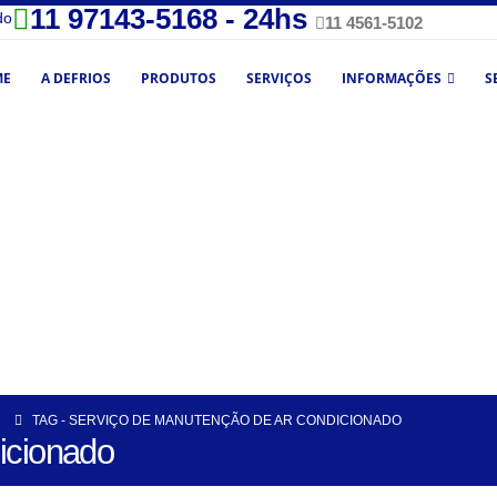
11 97143-5168 - 24hs
do
11 4561-5102
ME
A DEFRIOS
PRODUTOS
SERVIÇOS
INFORMAÇÕES
S
U
TAG -
SERVIÇO DE MANUTENÇÃO DE AR CONDICIONADO
icionado