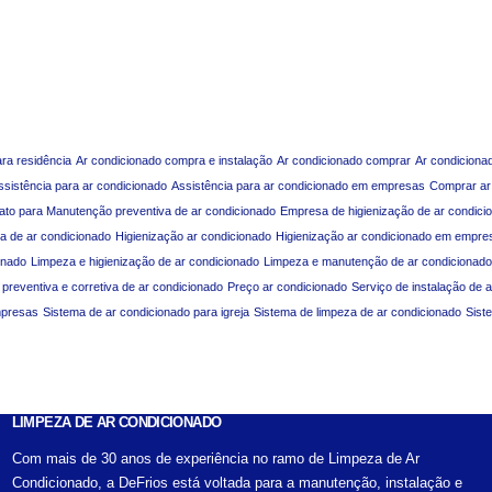
ara residência
Ar condicionado compra e instalação
Ar condicionado comprar
Ar condiciona
ssistência para ar condicionado
Assistência para ar condicionado em empresas
Comprar ar
ato para Manutenção preventiva de ar condicionado
Empresa de higienização de ar condici
a de ar condicionado
Higienização ar condicionado
Higienização ar condicionado em empre
onado
Limpeza e higienização de ar condicionado
Limpeza e manutenção de ar condicionado
reventiva e corretiva de ar condicionado
Preço ar condicionado
Serviço de instalação de 
mpresas
Sistema de ar condicionado para igreja
Sistema de limpeza de ar condicionado
Sist
LIMPEZA DE AR CONDICIONADO
Com mais de 30 anos de experiência no ramo de Limpeza de Ar
Condicionado, a DeFrios está voltada para a manutenção, instalação e