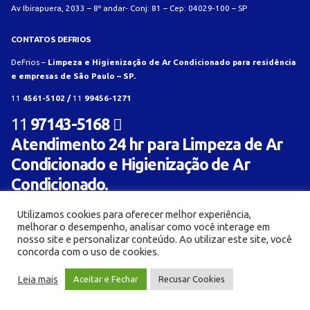
Av Ibirapuera, 2033 – 8º andar- Conj: 81 – Cep: 04029-100 – SP
CONTATOS DEFRIOS
DeFrios –
Limpeza e Higienização de Ar Condicionado para residência
e empresas de São Paulo – SP.
11
4561-5102 /
11
99456-1271
11
97143-5168
Atendimento 24 hr para Limpeza de Ar
Condicionado e Higienização de Ar
Condicionado.
Utilizamos cookies para oferecer melhor experiência,
melhorar o desempenho, analisar como você interage em
nosso site e personalizar conteúdo. Ao utilizar este site, você
concorda com o uso de cookies.
© Limpeza e Higienização de aparelho de ar condicionado para residência e empresa -
Leia mais
Aceitar e Fechar
Recusar Cookies
Defrios 2018. Criado com ❤ por:
AL Mídia Digital