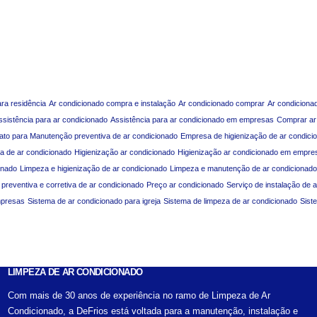
ara residência
Ar condicionado compra e instalação
Ar condicionado comprar
Ar condiciona
ssistência para ar condicionado
Assistência para ar condicionado em empresas
Comprar ar
ato para Manutenção preventiva de ar condicionado
Empresa de higienização de ar condici
a de ar condicionado
Higienização ar condicionado
Higienização ar condicionado em empre
onado
Limpeza e higienização de ar condicionado
Limpeza e manutenção de ar condicionado
reventiva e corretiva de ar condicionado
Preço ar condicionado
Serviço de instalação de 
mpresas
Sistema de ar condicionado para igreja
Sistema de limpeza de ar condicionado
Sist
LIMPEZA DE AR CONDICIONADO
Com mais de 30 anos de experiência no ramo de Limpeza de Ar
Condicionado, a DeFrios está voltada para a manutenção, instalação e