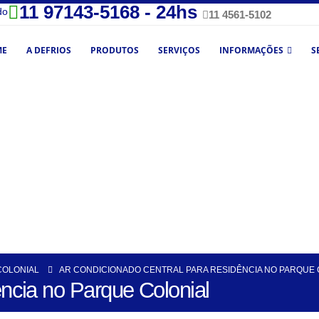
11 97143-5168 - 24hs
do
11 4561-5102
ME
A DEFRIOS
PRODUTOS
SERVIÇOS
INFORMAÇÕES
S
COLONIAL
AR CONDICIONADO CENTRAL PARA RESIDÊNCIA NO PARQUE 
ência no Parque Colonial