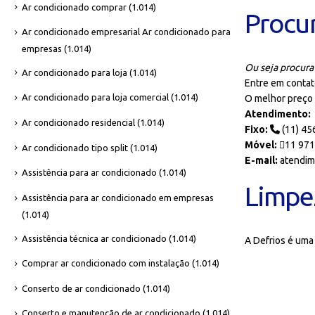
Ar condicionado comprar
(1.014)
Procur
Ar condicionado empresarial Ar condicionado para
empresas
(1.014)
Ou seja procura
Ar condicionado para loja
(1.014)
Entre em conta
Ar condicionado para loja comercial
(1.014)
O melhor preço 
Atendimento:
Ar condicionado residencial
(1.014)
Fixo:
(11) 45
Móvel:
11 971
Ar condicionado tipo split
(1.014)
E-mail:
atendim
Assistência para ar condicionado
(1.014)
Limpe
Assistência para ar condicionado em empresas
(1.014)
Assistência técnica ar condicionado
(1.014)
A Defrios é um
Comprar ar condicionado com instalação
(1.014)
Conserto de ar condicionado
(1.014)
Conserto e manutenção de ar condicionado
(1.014)