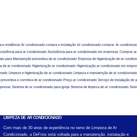
ara residência
Ar condicionado compra e instalação
Ar condicionado comprar
Ar condiciona
ssistência para ar condicionado
Assistência para ar condicionado em empresas
Comprar ar
ato para Manutenção preventiva de ar condicionado
Empresa de higienização de ar condici
a de ar condicionado
Higienização ar condicionado
Higienização ar condicionado em empre
onado
Limpeza e higienização de ar condicionado
Limpeza e manutenção de ar condicionado
reventiva e corretiva de ar condicionado
Preço ar condicionado
Serviço de instalação de 
mpresas
Sistema de ar condicionado para igreja
Sistema de limpeza de ar condicionado
Sist
LIMPEZA DE AR CONDICIONADO
Com mais de 30 anos de experiência no ramo de Limpeza de Ar
Condicionado, a DeFrios está voltada para a manutenção, instalação e