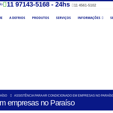
11 97143-5168 - 24hs
do
11 4561-5102
ME
A DEFRIOS
PRODUTOS
SERVIÇOS
INFORMAÇÕES
S
AÍSO
ASSISTÊNCIA PARA AR CONDICIONADO EM EMPRESAS NO PARAÍS
 em empresas no Paraíso