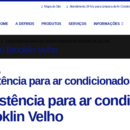
Mapa do Site
Atendimento 24 hrs para Limpeza de Ar Condic
HOME
A DEFRIOS
PRODUTOS
SERVIÇOS
INFORMAÇÕES
ASSISTÊNCIA PARA AR CONDICIONADO NO BROOKLIN VELHO
o Brooklin Velho
s
tência para ar condicionado
stência para ar cond
klin Velho