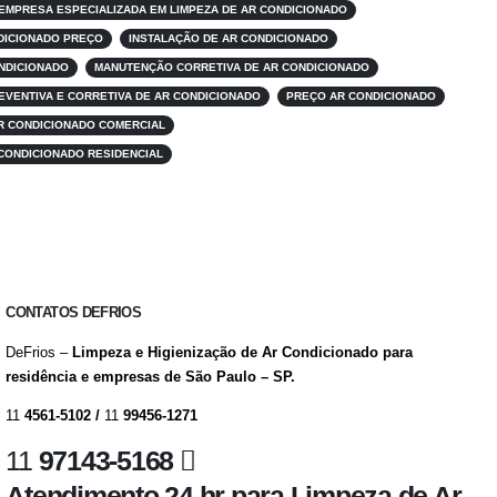
EMPRESA ESPECIALIZADA EM LIMPEZA DE AR CONDICIONADO
NDICIONADO PREÇO
INSTALAÇÃO DE AR CONDICIONADO
NDICIONADO
MANUTENÇÃO CORRETIVA DE AR CONDICIONADO
VENTIVA E CORRETIVA DE AR CONDICIONADO
PREÇO AR CONDICIONADO
R CONDICIONADO COMERCIAL
CONDICIONADO RESIDENCIAL
CONTATOS DEFRIOS
DeFrios –
Limpeza e Higienização de Ar Condicionado para
residência e empresas de São Paulo – SP.
11
4561-5102 /
11
99456-1271
11
97143-5168
Atendimento 24 hr para Limpeza de Ar