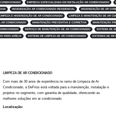
 CONDICIONADO
EMPRESA ESPECIALIZADA EM INSTALAÇÃO AR CONDICIONADO
ESAS
HIGIENIZAÇÃO AR CONDICIONADO RESIDENCIAL
HIGIENIZAÇÃO DE AR CO
LIMPEZA E HIGIENIZAÇÃO DE AR CONDICIONADO
LIMPEZA E MANUTENÇÃO DE AR CO
 AR CONDICIONADO
MANUTENÇÃO PREVENTIVA E CORRETIVA
MANUTENÇÃO PRE
CONDICIONADO
SERVIÇO DE MANUTENÇÃO DE AR CONDICIONADO
SISTEMA DE A
DO PARA IGREJA
SISTEMA DE LIMPEZA DE AR CONDICIONADO
SISTEMAS DE AR 
LIMPEZA DE AR CONDICIONADO
Com mais de 30 anos de experiência no ramo de Limpeza de Ar
Condicionado, a DeFrios está voltada para a manutenção, instalação e
projetos no segmento, com garantia de qualidade, oferecendo as
melhores soluções em ar condicionado.
Localização: