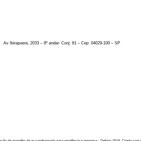
Av Ibirapuera, 2033 – 8º andar- Conj: 81 – Cep: 04029-100 – SP
ação de aparelho de ar condicionado para residência e empresa - Defrios 2018. Criado com