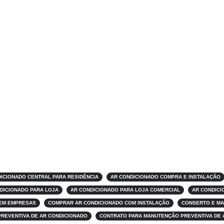
ICIONADO CENTRAL PARA RESIDÊNCIA
AR CONDICIONADO COMPRA E INSTALAÇÃO
DICIONADO PARA LOJA
AR CONDICIONADO PARA LOJA COMERCIAL
AR CONDICI
 EM EMPRESAS
COMPRAR AR CONDICIONADO COM INSTALAÇÃO
CONSERTO E MA
PREVENTIVA DE AR CONDICIONADO
CONTRATO PARA MANUTENÇÃO PREVENTIVA DE 