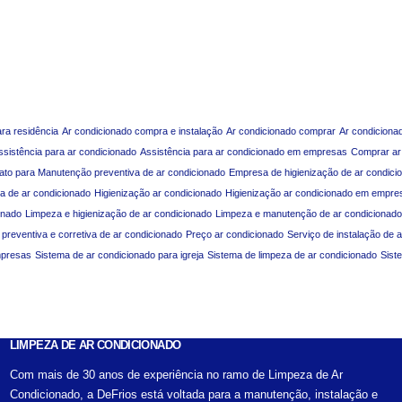
ara residência
Ar condicionado compra e instalação
Ar condicionado comprar
Ar condiciona
ssistência para ar condicionado
Assistência para ar condicionado em empresas
Comprar ar
ato para Manutenção preventiva de ar condicionado
Empresa de higienização de ar condici
a de ar condicionado
Higienização ar condicionado
Higienização ar condicionado em empre
onado
Limpeza e higienização de ar condicionado
Limpeza e manutenção de ar condicionado
reventiva e corretiva de ar condicionado
Preço ar condicionado
Serviço de instalação de 
mpresas
Sistema de ar condicionado para igreja
Sistema de limpeza de ar condicionado
Sist
LIMPEZA DE AR CONDICIONADO
Com mais de 30 anos de experiência no ramo de Limpeza de Ar
Condicionado, a DeFrios está voltada para a manutenção, instalação e