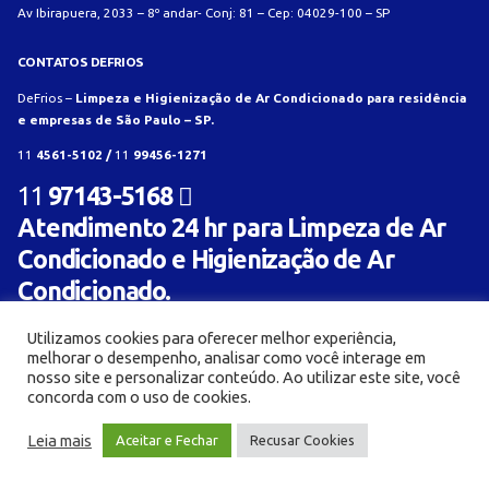
Av Ibirapuera, 2033 – 8º andar- Conj: 81 – Cep: 04029-100 – SP
CONTATOS DEFRIOS
DeFrios –
Limpeza e Higienização de Ar Condicionado para residência
e empresas de São Paulo – SP.
11
4561-5102 /
11
99456-1271
11
97143-5168
Atendimento 24 hr para Limpeza de Ar
Condicionado e Higienização de Ar
Condicionado.
Utilizamos cookies para oferecer melhor experiência,
melhorar o desempenho, analisar como você interage em
nosso site e personalizar conteúdo. Ao utilizar este site, você
concorda com o uso de cookies.
© Limpeza e Higienização de aparelho de ar condicionado para residência e empresa -
Leia mais
Aceitar e Fechar
Recusar Cookies
Defrios 2018. Criado com
por:
AL Mídia Digital