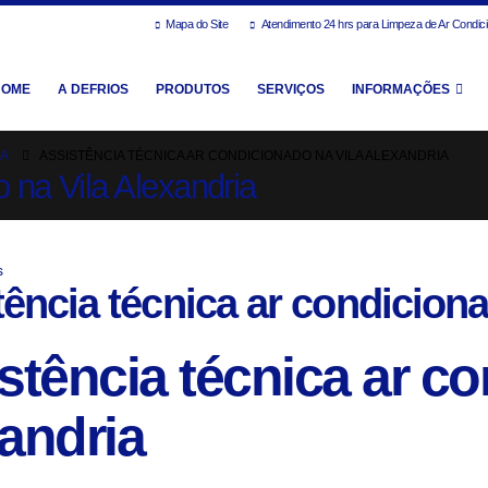
Mapa do Site
Atendimento 24 hrs para Limpeza de Ar Condic
HOME
A DEFRIOS
PRODUTOS
SERVIÇOS
INFORMAÇÕES
IA
ASSISTÊNCIA TÉCNICA AR CONDICIONADO NA VILA ALEXANDRIA
o na Vila Alexandria
s
ência técnica ar condiciona
stência técnica ar co
andria