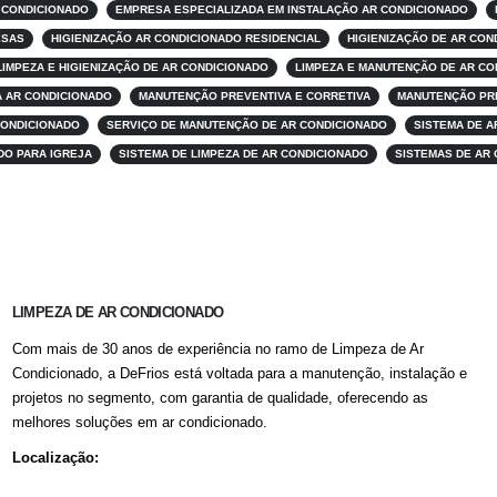
 CONDICIONADO
EMPRESA ESPECIALIZADA EM INSTALAÇÃO AR CONDICIONADO
ESAS
HIGIENIZAÇÃO AR CONDICIONADO RESIDENCIAL
HIGIENIZAÇÃO DE AR CO
LIMPEZA E HIGIENIZAÇÃO DE AR CONDICIONADO
LIMPEZA E MANUTENÇÃO DE AR CO
 AR CONDICIONADO
MANUTENÇÃO PREVENTIVA E CORRETIVA
MANUTENÇÃO PRE
CONDICIONADO
SERVIÇO DE MANUTENÇÃO DE AR CONDICIONADO
SISTEMA DE A
DO PARA IGREJA
SISTEMA DE LIMPEZA DE AR CONDICIONADO
SISTEMAS DE AR 
LIMPEZA DE AR CONDICIONADO
Com mais de 30 anos de experiência no ramo de Limpeza de Ar
Condicionado, a DeFrios está voltada para a manutenção, instalação e
projetos no segmento, com garantia de qualidade, oferecendo as
melhores soluções em ar condicionado.
Localização: