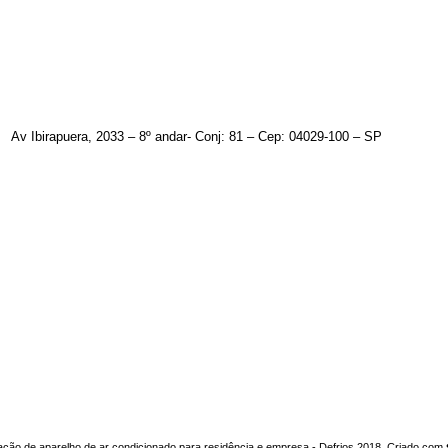
Av Ibirapuera, 2033 – 8º andar- Conj: 81 – Cep: 04029-100 – SP
ação de aparelho de ar condicionado para residência e empresa - Defrios 2018. Criado com