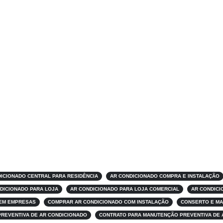
ICIONADO CENTRAL PARA RESIDÊNCIA
AR CONDICIONADO COMPRA E INSTALAÇÃO
DICIONADO PARA LOJA
AR CONDICIONADO PARA LOJA COMERCIAL
AR CONDICI
 EM EMPRESAS
COMPRAR AR CONDICIONADO COM INSTALAÇÃO
CONSERTO E MA
PREVENTIVA DE AR CONDICIONADO
CONTRATO PARA MANUTENÇÃO PREVENTIVA DE 