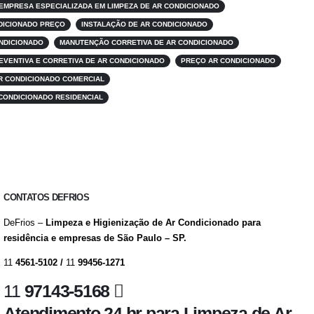
EMPRESA ESPECIALIZADA EM LIMPEZA DE AR CONDICIONADO
NDICIONADO PREÇO
INSTALAÇÃO DE AR CONDICIONADO
NDICIONADO
MANUTENÇÃO CORRETIVA DE AR CONDICIONADO
VENTIVA E CORRETIVA DE AR CONDICIONADO
PREÇO AR CONDICIONADO
R CONDICIONADO COMERCIAL
CONDICIONADO RESIDENCIAL
CONTATOS DEFRIOS
DeFrios –
Limpeza e Higienização de Ar Condicionado para
residência e empresas de São Paulo – SP.
11
4561-5102 /
11
99456-1271
11
97143-5168
Atendimento 24 hr para Limpeza de Ar