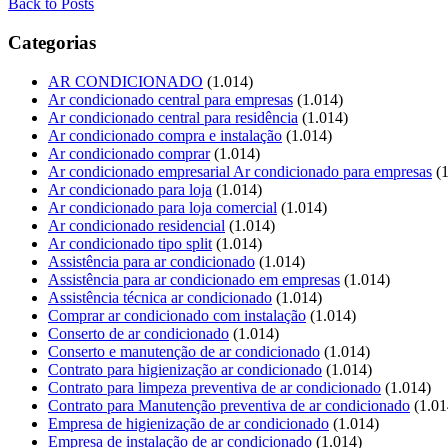
Back to Posts
Categorias
AR CONDICIONADO
(1.014)
Ar condicionado central para empresas
(1.014)
Ar condicionado central para residência
(1.014)
Ar condicionado compra e instalação
(1.014)
Ar condicionado comprar
(1.014)
Ar condicionado empresarial Ar condicionado para empresas
(1
Ar condicionado para loja
(1.014)
Ar condicionado para loja comercial
(1.014)
Ar condicionado residencial
(1.014)
Ar condicionado tipo split
(1.014)
Assistência para ar condicionado
(1.014)
Assistência para ar condicionado em empresas
(1.014)
Assistência técnica ar condicionado
(1.014)
Comprar ar condicionado com instalação
(1.014)
Conserto de ar condicionado
(1.014)
Conserto e manutenção de ar condicionado
(1.014)
Contrato para higienização ar condicionado
(1.014)
Contrato para limpeza preventiva de ar condicionado
(1.014)
Contrato para Manutenção preventiva de ar condicionado
(1.01
Empresa de higienização de ar condicionado
(1.014)
Empresa de instalação de ar condicionado
(1.014)