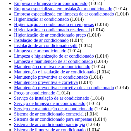
Empresa de limpeza de ar condicionado
(1.014)
Empresa especializada em instalação ar condicionado
(1.014)
Empresa especializada em limpeza de ar condicionado
(1.014)
Higienização ar condicionado
(1.014)
Higienização ar condicionado em empresas
(1.014)
Higienização ar condicionado residencial
(1.014)
Higienização de ar condicionado preço
(1.014)
Instalação de ar condicionado
(1.014)
Instalação de ar condicionado split
(1.014)
Limpeza de ar condicionado
(1.014)
Limpeza e higienização de ar condicionado
(1.014)
Limpeza e manutenção de ar condicionado
(1.014)
Manutenção corretiva de ar condicionado
(1.014)
Manutenção e instalação de ar condicionado
(1.014)
Manutenção preventiva ar condicionado
(1.014)
Manutenção preventiva e corretiva
(1.014)
Manutenção preventiva e corretiva de ar condicionado
(1.014)
Preço ar condicionado
(1.014)
Serviço de instalação de ar condicionado
(1.014)
Serviço de limpeza de ar condicionado
(1.014)
Serviço de manutenção de ar condicionado
(1.014)
Sistema de ar condicionado comercial
(1.014)
Sistema de ar condicionado para empresas
(1.014)
Sistema de ar condicionado para igreja
(1.014)
Sistema de limpeza de ar condicionado
(1.014)