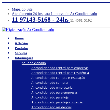
Mapa do Site
Atendimento 24 hrs para Limpeza de Ar Condicionado
11 97143-5168 - 24hs
11 4561-5102
Home
A Defrios
Produtos
Serviços
Informações
Ar Condicionado
Ar condicionado central para empresas
Ar condicionado central para residência
Ar condicionado compra e instalação
Ar condicionado comprar
Ar condicionado empresarial
Ar condicionado para empresas
Ar condicionado para loja
Ar condicionado para loja comercial
Ar condicionado residencial