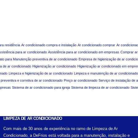
ara residência
Ar condicionado compra e instalação
Ar condicionado comprar
Ar condiciona
ssistência para ar condicionado
Assistência para ar condicionado em empresas
Comprar ar
ato para Manutenção preventiva de ar condicionado
Empresa de higienização de ar condici
a de ar condicionado
Higienização ar condicionado
Higienização ar condicionado em empre
onado
Limpeza e higienização de ar condicionado
Limpeza e manutenção de ar condicionado
reventiva e corretiva de ar condicionado
Preço ar condicionado
Serviço de instalação de 
mpresas
Sistema de ar condicionado para igreja
Sistema de limpeza de ar condicionado
Sist
LIMPEZA DE AR CONDICIONADO
Com mais de 30 anos de experiência no ramo de Limpeza de Ar
Condicionado, a DeFrios está voltada para a manutenção, instalação e