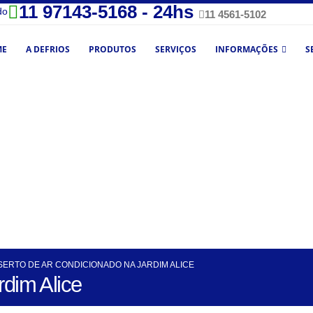
11 97143-5168 - 24hs
do
11 4561-5102
ME
A DEFRIOS
PRODUTOS
SERVIÇOS
INFORMAÇÕES
S
ERTO DE AR CONDICIONADO NA JARDIM ALICE
rdim Alice