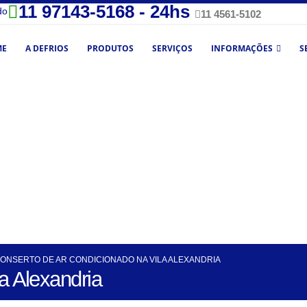
11 97143-5168 - 24hs
do
11 4561-5102
ME
A DEFRIOS
PRODUTOS
SERVIÇOS
INFORMAÇÕES
S
ONSERTO DE AR CONDICIONADO NA VILA ALEXANDRIA
a Alexandria