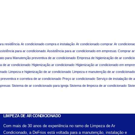
ara residência
Ar condicionado compra e instalação
Ar condicionado comprar
Ar condiciona
ssistência para ar condicionado
Assistência para ar condicionado em empresas
Comprar ar
ato para Manutenção preventiva de ar condicionado
Empresa de higienização de ar condici
a de ar condicionado
Higienização ar condicionado
Higienização ar condicionado em empre
onado
Limpeza e higienização de ar condicionado
Limpeza e manutenção de ar condicionado
reventiva e corretiva de ar condicionado
Preço ar condicionado
Serviço de instalação de 
mpresas
Sistema de ar condicionado para igreja
Sistema de limpeza de ar condicionado
Sist
LIMPEZA DE AR CONDICIONADO
Com mais de 30 anos de experiência no ramo de Limpeza de Ar
Condicionado, a DeFrios está voltada para a manutenção, instalação e