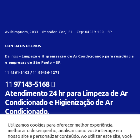
Av Ibirapuera, 2033 – 8º andar- Conj: 81 – Cep: 04029-100 – SP
CONTATOS DEFRIOS
DeFrios –
Limpeza e Higienização de Ar Condicionado para residência
e empresas de São Paulo – SP.
11
4561-5102 /
11
99456-1271
11
97143-5168
Atendimento 24 hr para Limpeza de Ar
Condicionado e Higienização de Ar
Condicionado.
Utilizamos cookies para oferecer melhor experiência,
melhorar o desempenho, analisar como você interage em
nosso site e personalizar conteúdo. Ao utilizar este site, você