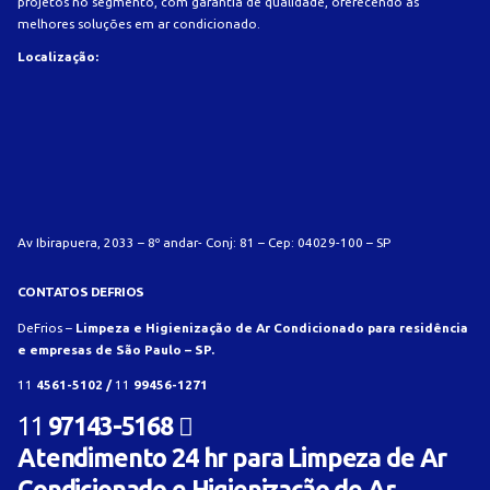
projetos no segmento, com garantia de qualidade, oferecendo as
melhores soluções em ar condicionado.
Localização:
Av Ibirapuera, 2033 – 8º andar- Conj: 81 – Cep: 04029-100 – SP
CONTATOS DEFRIOS
DeFrios –
Limpeza e Higienização de Ar Condicionado para residência
e empresas de São Paulo – SP.
11
4561-5102 /
11
99456-1271
11
97143-5168
Atendimento 24 hr para Limpeza de Ar
Condicionado e Higienização de Ar