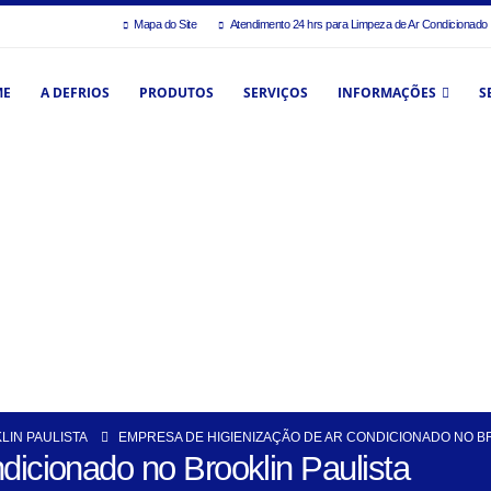
Mapa do Site
Atendimento 24 hrs para Limpeza de Ar Condicionado
ME
A DEFRIOS
PRODUTOS
SERVIÇOS
INFORMAÇÕES
S
LIN PAULISTA
EMPRESA DE HIGIENIZAÇÃO DE AR CONDICIONADO NO B
dicionado no Brooklin Paulista