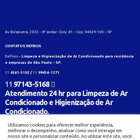
Av Ibirapuera, 2033 – 8º andar- Conj: 81 – Cep: 04029-100 – SP
CONTATOS DEFRIOS
DeFrios –
Limpeza e Higienização de Ar Condicionado para residência
e empresas de São Paulo – SP.
11
4561-5102 /
11
99456-1271
11
97143-5168
Atendimento 24 hr para Limpeza de Ar
Condicionado e Higienização de Ar
Condicionado.
Utilizamos cookies para oferecer melhor experiência,
melhorar o desempenho, analisar como você interage em
nosso site e personalizar conteúdo. Ao utilizar este site, você