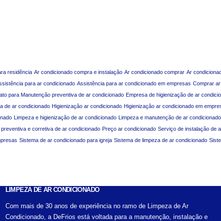
ara residência
Ar condicionado compra e instalação
Ar condicionado comprar
Ar condiciona
ssistência para ar condicionado
Assistência para ar condicionado em empresas
Comprar ar
ato para Manutenção preventiva de ar condicionado
Empresa de higienização de ar condici
a de ar condicionado
Higienização ar condicionado
Higienização ar condicionado em empre
onado
Limpeza e higienização de ar condicionado
Limpeza e manutenção de ar condicionado
reventiva e corretiva de ar condicionado
Preço ar condicionado
Serviço de instalação de 
mpresas
Sistema de ar condicionado para igreja
Sistema de limpeza de ar condicionado
Sist
LIMPEZA DE AR CONDICIONADO
Com mais de 30 anos de experiência no ramo de Limpeza de Ar
Condicionado, a DeFrios está voltada para a manutenção, instalação e