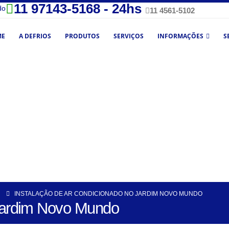
11 97143-5168 - 24hs
do
11 4561-5102
ME
A DEFRIOS
PRODUTOS
SERVIÇOS
INFORMAÇÕES
S
INSTALAÇÃO DE AR CONDICIONADO NO JARDIM NOVO MUNDO
 Jardim Novo Mundo