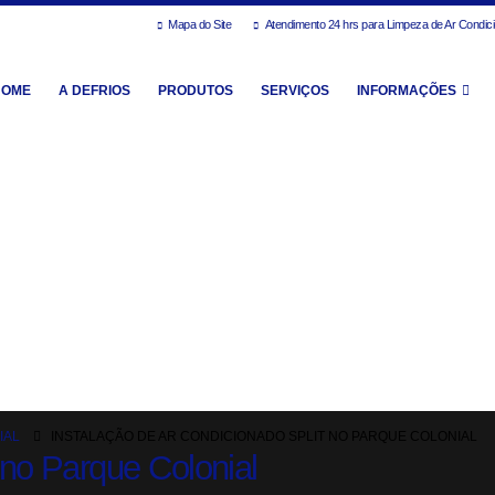
Mapa do Site
Atendimento 24 hrs para Limpeza de Ar Condic
HOME
A DEFRIOS
PRODUTOS
SERVIÇOS
INFORMAÇÕES
IAL
INSTALAÇÃO DE AR CONDICIONADO SPLIT NO PARQUE COLONIAL
 no Parque Colonial