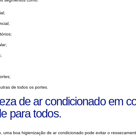
sos segmentos como:
ial;
cial;
tórios;
lar;
;
ortes;
utras de todos os portes.
eza de ar condicionado em c
e para todos.
, uma boa higienização de ar condicionado pode evitar o ressecament