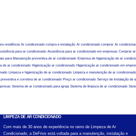
ara residência
Ar condicionado compra e instalação
Ar condicionado comprar
Ar condiciona
ssistência para ar condicionado
Assistência para ar condicionado em empresas
Comprar ar
ato para Manutenção preventiva de ar condicionado
Empresa de higienização de ar condici
a de ar condicionado
Higienização ar condicionado
Higienização ar condicionado em empre
onado
Limpeza e higienização de ar condicionado
Limpeza e manutenção de ar condicionado
reventiva e corretiva de ar condicionado
Preço ar condicionado
Serviço de instalação de 
mpresas
Sistema de ar condicionado para igreja
Sistema de limpeza de ar condicionado
Sist
LIMPEZA DE AR CONDICIONADO
Com mais de 30 anos de experiência no ramo de Limpeza de Ar
Condicionado, a DeFrios está voltada para a manutenção, instalação e