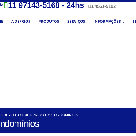
11 97143-5168 - 24hs
do
11 4561-5102
ME
A DEFRIOS
PRODUTOS
SERVIÇOS
INFORMAÇÕES
S
ZA DE AR CONDICIONADO EM CONDOMÍNIOS
ondomínios