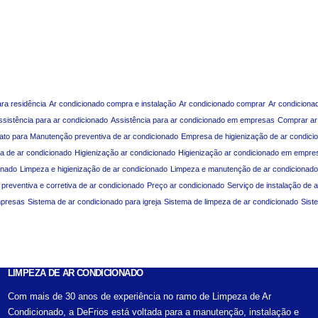
ara residência
Ar condicionado compra e instalação
Ar condicionado comprar
Ar condiciona
ssistência para ar condicionado
Assistência para ar condicionado em empresas
Comprar ar
ato para Manutenção preventiva de ar condicionado
Empresa de higienização de ar condici
a de ar condicionado
Higienização ar condicionado
Higienização ar condicionado em empre
onado
Limpeza e higienização de ar condicionado
Limpeza e manutenção de ar condicionado
reventiva e corretiva de ar condicionado
Preço ar condicionado
Serviço de instalação de 
mpresas
Sistema de ar condicionado para igreja
Sistema de limpeza de ar condicionado
Sist
LIMPEZA DE AR CONDICIONADO
Com mais de 30 anos de experiência no ramo de Limpeza de Ar
Condicionado, a DeFrios está voltada para a manutenção, instalação e