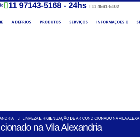
11 97143-5168 - 24hs
do
11 4561-5102
ME
A DEFRIOS
PRODUTOS
SERVIÇOS
INFORMAÇÕES
S
XANDRIA
LIMPEZA E HIGIENIZAÇÃO DE AR CONDICIONADO NA VILA ALEX
cionado na Vila Alexandria