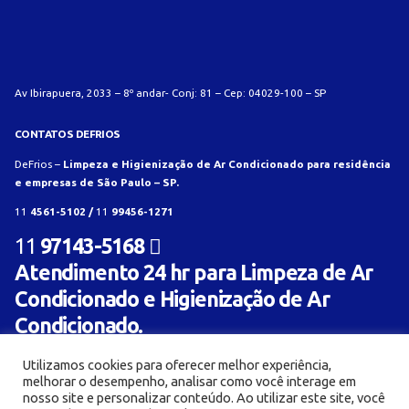
Av Ibirapuera, 2033 – 8º andar- Conj: 81 – Cep: 04029-100 – SP
CONTATOS DEFRIOS
DeFrios –
Limpeza e Higienização de Ar Condicionado para residência
e empresas de São Paulo – SP.
11
4561-5102 /
11
99456-1271
11
97143-5168
Atendimento 24 hr para Limpeza de Ar
Condicionado e Higienização de Ar
Condicionado.
Utilizamos cookies para oferecer melhor experiência,
melhorar o desempenho, analisar como você interage em
nosso site e personalizar conteúdo. Ao utilizar este site, você