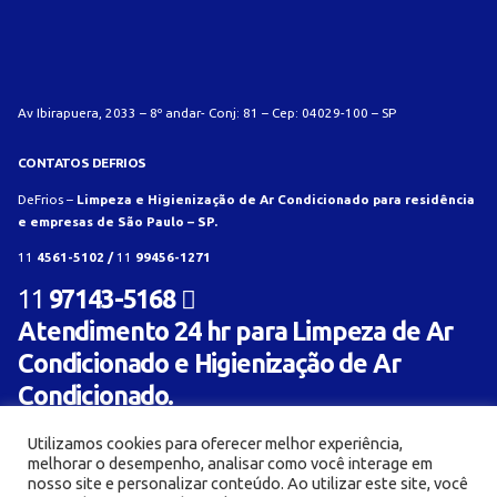
Av Ibirapuera, 2033 – 8º andar- Conj: 81 – Cep: 04029-100 – SP
CONTATOS DEFRIOS
DeFrios –
Limpeza e Higienização de Ar Condicionado para residência
e empresas de São Paulo – SP.
11
4561-5102 /
11
99456-1271
11
97143-5168
Atendimento 24 hr para Limpeza de Ar
Condicionado e Higienização de Ar
Condicionado.
Utilizamos cookies para oferecer melhor experiência,
melhorar o desempenho, analisar como você interage em
nosso site e personalizar conteúdo. Ao utilizar este site, você