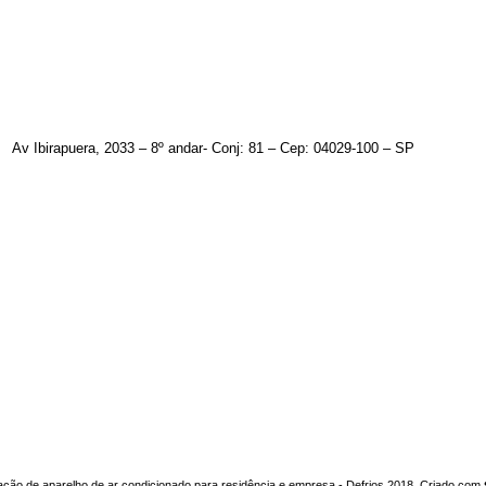
Av Ibirapuera, 2033 – 8º andar- Conj: 81 – Cep: 04029-100 – SP
ação de aparelho de ar condicionado para residência e empresa - Defrios 2018. Criado com