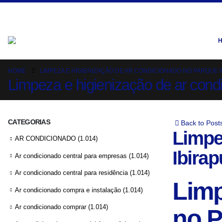
HOME
LIMPEZA E HIGIENIZAÇÃO DE AR CONDICIONADO NO PARQUE 
Limpeza e higienização de ar cond
CATEGORIAS
Back to Post
Limpe
AR CONDICIONADO
(1.014)
Ibirap
Ar condicionado central para empresas
(1.014)
Ar condicionado central para residência
(1.014)
Limp
Ar condicionado compra e instalação
(1.014)
Ar condicionado comprar
(1.014)
no P