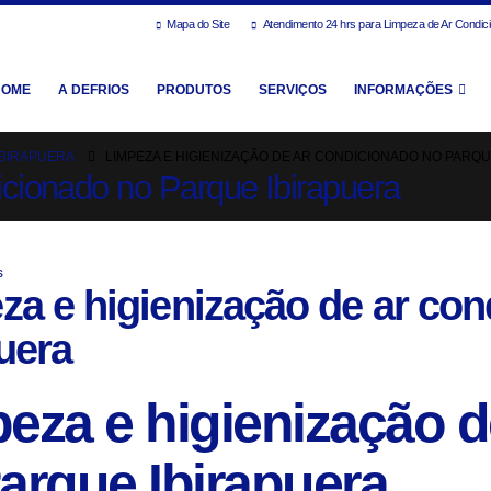
Mapa do Site
Atendimento 24 hrs para Limpeza de Ar Condic
HOME
A DEFRIOS
PRODUTOS
SERVIÇOS
INFORMAÇÕES
IBIRAPUERA
LIMPEZA E HIGIENIZAÇÃO DE AR CONDICIONADO NO PARQU
icionado no Parque Ibirapuera
s
za e higienização de ar co
uera
eza e higienização d
arque Ibirapuera