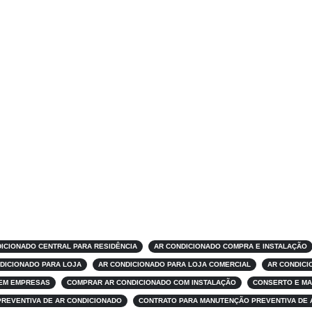
ICIONADO CENTRAL PARA RESIDÊNCIA
AR CONDICIONADO COMPRA E INSTALAÇÃO
DICIONADO PARA LOJA
AR CONDICIONADO PARA LOJA COMERCIAL
AR CONDICI
 EM EMPRESAS
COMPRAR AR CONDICIONADO COM INSTALAÇÃO
CONSERTO E MA
PREVENTIVA DE AR CONDICIONADO
CONTRATO PARA MANUTENÇÃO PREVENTIVA DE 