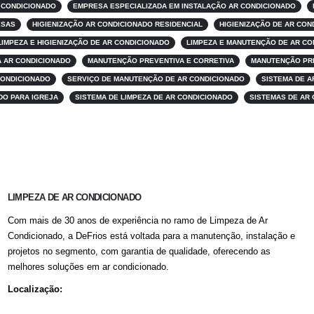
 CONDICIONADO
EMPRESA ESPECIALIZADA EM INSTALAÇÃO AR CONDICIONADO
ESAS
HIGIENIZAÇÃO AR CONDICIONADO RESIDENCIAL
HIGIENIZAÇÃO DE AR CO
LIMPEZA E HIGIENIZAÇÃO DE AR CONDICIONADO
LIMPEZA E MANUTENÇÃO DE AR CO
 AR CONDICIONADO
MANUTENÇÃO PREVENTIVA E CORRETIVA
MANUTENÇÃO PRE
CONDICIONADO
SERVIÇO DE MANUTENÇÃO DE AR CONDICIONADO
SISTEMA DE A
DO PARA IGREJA
SISTEMA DE LIMPEZA DE AR CONDICIONADO
SISTEMAS DE AR 
LIMPEZA DE AR CONDICIONADO
Com mais de 30 anos de experiência no ramo de Limpeza de Ar
Condicionado, a DeFrios está voltada para a manutenção, instalação e
projetos no segmento, com garantia de qualidade, oferecendo as
melhores soluções em ar condicionado.
Localização: