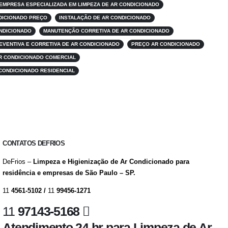
EMPRESA ESPECIALIZADA EM LIMPEZA DE AR CONDICIONADO
NDICIONADO PREÇO
INSTALAÇÃO DE AR CONDICIONADO
NDICIONADO
MANUTENÇÃO CORRETIVA DE AR CONDICIONADO
VENTIVA E CORRETIVA DE AR CONDICIONADO
PREÇO AR CONDICIONADO
R CONDICIONADO COMERCIAL
CONDICIONADO RESIDENCIAL
CONTATOS DEFRIOS
DeFrios –
Limpeza e Higienização de Ar Condicionado para
residência e empresas de São Paulo – SP.
11
4561-5102 /
11
99456-1271
11
97143-5168
Atendimento 24 hr para Limpeza de Ar