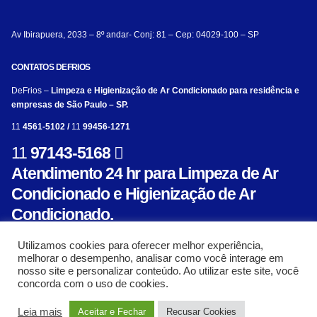
Av Ibirapuera, 2033 – 8º andar- Conj: 81 – Cep: 04029-100 – SP
CONTATOS DEFRIOS
DeFrios –
Limpeza e Higienização de Ar Condicionado para residência e
empresas de São Paulo – SP.
11
4561-5102 /
11
99456-1271
11
97143-5168
Atendimento 24 hr para Limpeza de Ar
Condicionado e Higienização de Ar
Condicionado.
Utilizamos cookies para oferecer melhor experiência,
melhorar o desempenho, analisar como você interage em
nosso site e personalizar conteúdo. Ao utilizar este site, você
concorda com o uso de cookies.
© Limpeza e Higienização de aparelho de ar condicionado para residência e empresa
Leia mais
Aceitar e Fechar
Recusar Cookies
- Defrios 2018. Criado com ❤ por:
AL Mídia Digital