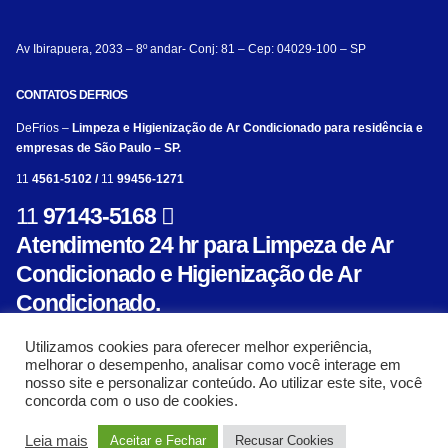
Av Ibirapuera, 2033 – 8º andar- Conj: 81 – Cep: 04029-100 – SP
CONTATOS DEFRIOS
DeFrios –
Limpeza e Higienização de Ar Condicionado para residência e
empresas de São Paulo – SP.
11
4561-5102 /
11
99456-1271
11
97143-5168
Atendimento 24 hr para Limpeza de Ar
Condicionado e Higienização de Ar
Condicionado.
Utilizamos cookies para oferecer melhor experiência,
melhorar o desempenho, analisar como você interage em
nosso site e personalizar conteúdo. Ao utilizar este site, você
concorda com o uso de cookies.
© Limpeza e Higienização de aparelho de ar condicionado para residência e empresa
Leia mais
Aceitar e Fechar
Recusar Cookies
- Defrios 2018. Criado com ❤ por:
AL Mídia Digital