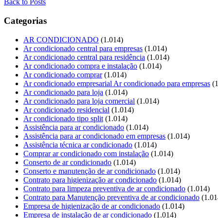
Back to Posts
Categorias
AR CONDICIONADO
(1.014)
Ar condicionado central para empresas
(1.014)
Ar condicionado central para residência
(1.014)
Ar condicionado compra e instalação
(1.014)
Ar condicionado comprar
(1.014)
Ar condicionado empresarial Ar condicionado para empresas
(1
Ar condicionado para loja
(1.014)
Ar condicionado para loja comercial
(1.014)
Ar condicionado residencial
(1.014)
Ar condicionado tipo split
(1.014)
Assistência para ar condicionado
(1.014)
Assistência para ar condicionado em empresas
(1.014)
Assistência técnica ar condicionado
(1.014)
Comprar ar condicionado com instalação
(1.014)
Conserto de ar condicionado
(1.014)
Conserto e manutenção de ar condicionado
(1.014)
Contrato para higienização ar condicionado
(1.014)
Contrato para limpeza preventiva de ar condicionado
(1.014)
Contrato para Manutenção preventiva de ar condicionado
(1.01
Empresa de higienização de ar condicionado
(1.014)
Empresa de instalação de ar condicionado
(1.014)