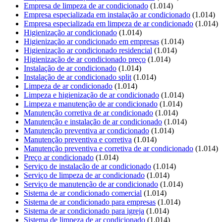
Empresa de limpeza de ar condicionado
(1.014)
Empresa especializada em instalação ar condicionado
(1.014)
Empresa especializada em limpeza de ar condicionado
(1.014)
Higienização ar condicionado
(1.014)
Higienização ar condicionado em empresas
(1.014)
Higienização ar condicionado residencial
(1.014)
Higienização de ar condicionado preço
(1.014)
Instalação de ar condicionado
(1.014)
Instalação de ar condicionado split
(1.014)
Limpeza de ar condicionado
(1.014)
Limpeza e higienização de ar condicionado
(1.014)
Limpeza e manutenção de ar condicionado
(1.014)
Manutenção corretiva de ar condicionado
(1.014)
Manutenção e instalação de ar condicionado
(1.014)
Manutenção preventiva ar condicionado
(1.014)
Manutenção preventiva e corretiva
(1.014)
Manutenção preventiva e corretiva de ar condicionado
(1.014)
Preço ar condicionado
(1.014)
Serviço de instalação de ar condicionado
(1.014)
Serviço de limpeza de ar condicionado
(1.014)
Serviço de manutenção de ar condicionado
(1.014)
Sistema de ar condicionado comercial
(1.014)
Sistema de ar condicionado para empresas
(1.014)
Sistema de ar condicionado para igreja
(1.014)
Sistema de limpeza de ar condicionado
(1.014)