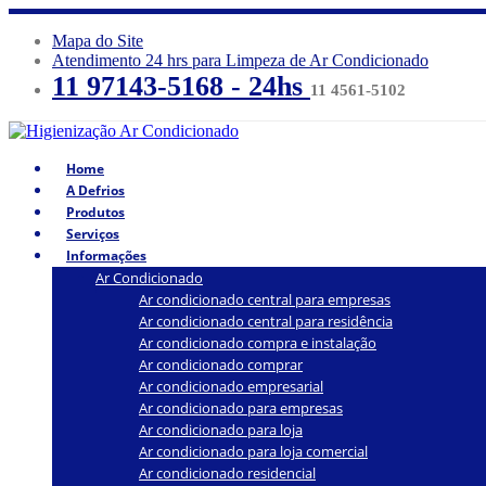
Mapa do Site
Atendimento 24 hrs para Limpeza de Ar Condicionado
11 97143-5168 - 24hs
11 4561-5102
Home
A Defrios
Produtos
Serviços
Informações
Ar Condicionado
Ar condicionado central para empresas
Ar condicionado central para residência
Ar condicionado compra e instalação
Ar condicionado comprar
Ar condicionado empresarial
Ar condicionado para empresas
Ar condicionado para loja
Ar condicionado para loja comercial
Ar condicionado residencial