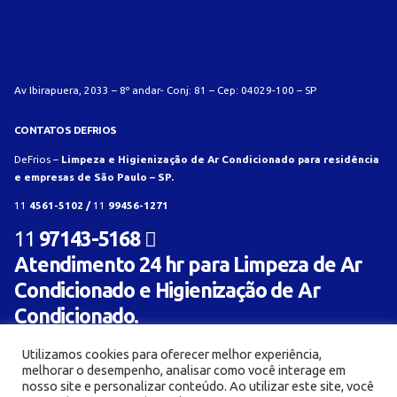
Av Ibirapuera, 2033 – 8º andar- Conj: 81 – Cep: 04029-100 – SP
CONTATOS DEFRIOS
DeFrios –
Limpeza e Higienização de Ar Condicionado para residência
e empresas de São Paulo – SP.
11
4561-5102 /
11
99456-1271
11
97143-5168
Atendimento 24 hr para Limpeza de Ar
Condicionado e Higienização de Ar
Condicionado.
Utilizamos cookies para oferecer melhor experiência,
melhorar o desempenho, analisar como você interage em
nosso site e personalizar conteúdo. Ao utilizar este site, você