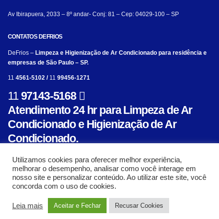
Av Ibirapuera, 2033 – 8º andar- Conj: 81 – Cep: 04029-100 – SP
CONTATOS DEFRIOS
DeFrios –
Limpeza e Higienização de Ar Condicionado para residência e
empresas de São Paulo – SP.
11
4561-5102 /
11
99456-1271
11
97143-5168
Atendimento 24 hr para Limpeza de Ar
Condicionado e Higienização de Ar
Condicionado.
Utilizamos cookies para oferecer melhor experiência,
melhorar o desempenho, analisar como você interage em
nosso site e personalizar conteúdo. Ao utilizar este site, você
concorda com o uso de cookies.
© Limpeza e Higienização de aparelho de ar condicionado para residência e empresa
Leia mais
Aceitar e Fechar
Recusar Cookies
- Defrios 2018. Criado com ❤ por:
AL Mídia Digital