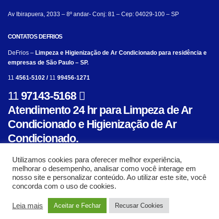
Av Ibirapuera, 2033 – 8º andar- Conj: 81 – Cep: 04029-100 – SP
CONTATOS DEFRIOS
DeFrios –
Limpeza e Higienização de Ar Condicionado para residência e
empresas de São Paulo – SP.
11
4561-5102 /
11
99456-1271
11
97143-5168
Atendimento 24 hr para Limpeza de Ar
Condicionado e Higienização de Ar
Condicionado.
Utilizamos cookies para oferecer melhor experiência,
melhorar o desempenho, analisar como você interage em
nosso site e personalizar conteúdo. Ao utilizar este site, você
concorda com o uso de cookies.
© Limpeza e Higienização de aparelho de ar condicionado para residência e empresa
Leia mais
Aceitar e Fechar
Recusar Cookies
- Defrios 2018. Criado com ❤ por:
AL Mídia Digital