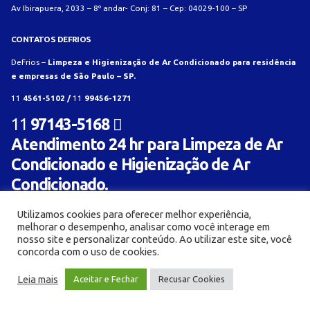
Av Ibirapuera, 2033 – 8º andar- Conj: 81 – Cep: 04029-100 – SP
CONTATOS DEFRIOS
DeFrios –
Limpeza e Higienização de Ar Condicionado para residência
e empresas de São Paulo – SP.
11
4561-5102 /
11
99456-1271
11
97143-5168
Atendimento 24 hr para Limpeza de Ar
Condicionado e Higienização de Ar
Condicionado.
Utilizamos cookies para oferecer melhor experiência,
melhorar o desempenho, analisar como você interage em
nosso site e personalizar conteúdo. Ao utilizar este site, você
concorda com o uso de cookies.
© Limpeza e Higienização de aparelho de ar condicionado para residência e empresa -
Leia mais
Aceitar e Fechar
Recusar Cookies
Defrios 2018. Criado com
por:
AL Mídia Digital