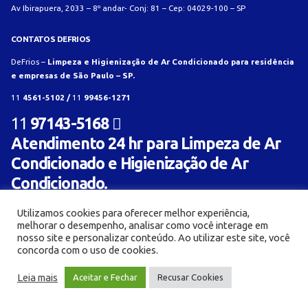
Av Ibirapuera, 2033 – 8º andar- Conj: 81 – Cep: 04029-100 – SP
CONTATOS DEFRIOS
DeFrios –
Limpeza e Higienização de Ar Condicionado para residência
e empresas de São Paulo – SP.
11
4561-5102 /
11
99456-1271
11
97143-5168
Atendimento 24 hr para Limpeza de Ar
Condicionado e Higienização de Ar
Condicionado.
Utilizamos cookies para oferecer melhor experiência,
melhorar o desempenho, analisar como você interage em
nosso site e personalizar conteúdo. Ao utilizar este site, você
concorda com o uso de cookies.
© Limpeza e Higienização de aparelho de ar condicionado para residência e empresa -
Leia mais
Aceitar e Fechar
Recusar Cookies
Defrios 2018. Criado com
por:
AL Mídia Digital