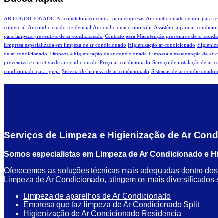
AR CONDICIONADO
Ar condicionado central para empresas
Ar condicionado central para re
comercial
Ar condicionado residencial
Ar condicionado tipo split
Assistência para ar condici
para limpeza preventiva de ar condicionado
Contrato para Manutenção preventiva de ar condi
Empresa especializada em limpeza de ar condicionado
Higienização ar condicionado
Higieniz
de ar condicionado
Limpeza e higienização de ar condicionado
Limpeza e manutenção de ar 
preventiva e corretiva de ar condicionado
Preço ar condicionado
Serviço de instalação de ar 
condicionado para igreja
Sistema de limpeza de ar condicionado
Sistemas de ar condicionado r
Serviços de Limpeza e Higienização de Ar Con
Somos especialistas em Limpeza de Ar Condicionado e Hig
Oferecemos as soluções técnicas mais adequadas dentro dos v
Limpeza de Ar Condicionado, atingem os mais diversificados seg
Limpeza de aparelhos de Ar Condicionado
Empresa que faz limpeza de Ar Condicionado Split
Higienização de Ar Condicionado Residencial