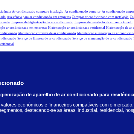
sidência
Ar condicionado compra e instalação
Ar condicionado comprar
Ar condicionado empre
onado
Assistência para ar condicionado em empresas
Comprar ar condicionado com instalação
Co
cionado
Empresa de higienização de ar condicionado
Empresa de instalação de ar condicionado
ação ar condicionado em empresas
Higienização ar condicionado residencial
Higienização de ar 
condicionado
Manutenção corretiva de ar condicionado
Manutenção e instalação de ar condicio
condicionado
Serviço de limpeza de ar condicionado
Serviço de manutenção de ar condicionado
esidencial
dicionado
ienização de aparelho de ar condicionado para residência
alores econômicos e financeiros compatíveis com o mercado, o
mentos, destacando-se as áreas: industrial, residencial, hospit