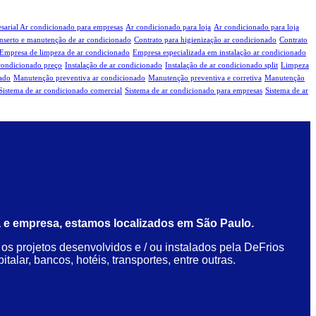
sarial Ar condicionado para empresas
Ar condicionado para loja
Ar condicionado para loja
nserto e manutenção de ar condicionado
Contrato para higienização ar condicionado
Contrato
Empresa de limpeza de ar condicionado
Empresa especializada em instalação ar condicionado
condicionado preço
Instalação de ar condicionado
Instalação de ar condicionado split
Limpeza
nado
Manutenção preventiva ar condicionado
Manutenção preventiva e corretiva
Manutenção
Sistema de ar condicionado comercial
Sistema de ar condicionado para empresas
Sistema de ar
 e empresa, estamos localizados em São Paulo.
s projetos desenvolvidos e / ou instalados pela DeFrios
alar, bancos, hotéis, transportes, entre outras.