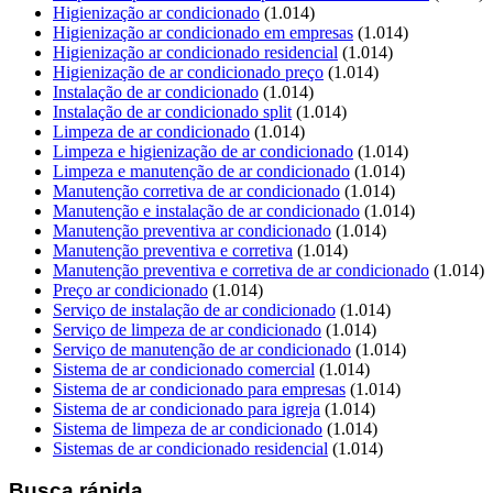
Higienização ar condicionado
(1.014)
Higienização ar condicionado em empresas
(1.014)
Higienização ar condicionado residencial
(1.014)
Higienização de ar condicionado preço
(1.014)
Instalação de ar condicionado
(1.014)
Instalação de ar condicionado split
(1.014)
Limpeza de ar condicionado
(1.014)
Limpeza e higienização de ar condicionado
(1.014)
Limpeza e manutenção de ar condicionado
(1.014)
Manutenção corretiva de ar condicionado
(1.014)
Manutenção e instalação de ar condicionado
(1.014)
Manutenção preventiva ar condicionado
(1.014)
Manutenção preventiva e corretiva
(1.014)
Manutenção preventiva e corretiva de ar condicionado
(1.014)
Preço ar condicionado
(1.014)
Serviço de instalação de ar condicionado
(1.014)
Serviço de limpeza de ar condicionado
(1.014)
Serviço de manutenção de ar condicionado
(1.014)
Sistema de ar condicionado comercial
(1.014)
Sistema de ar condicionado para empresas
(1.014)
Sistema de ar condicionado para igreja
(1.014)
Sistema de limpeza de ar condicionado
(1.014)
Sistemas de ar condicionado residencial
(1.014)
Busca rápida