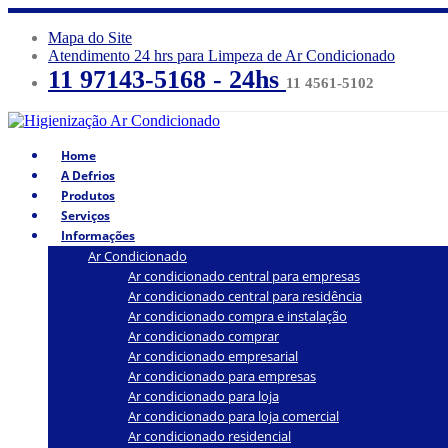
Mapa do Site
Atendimento 24 hrs para Limpeza de Ar Condicionado
11 97143-5168 - 24hs
11 4561-5102
Home
A Defrios
Produtos
Serviços
Informações
Ar Condicionado
Ar condicionado central para empresas
Ar condicionado central para residência
Ar condicionado compra e instalação
Ar condicionado comprar
Ar condicionado empresarial
Ar condicionado para empresas
Ar condicionado para loja
Ar condicionado para loja comercial
Ar condicionado residencial