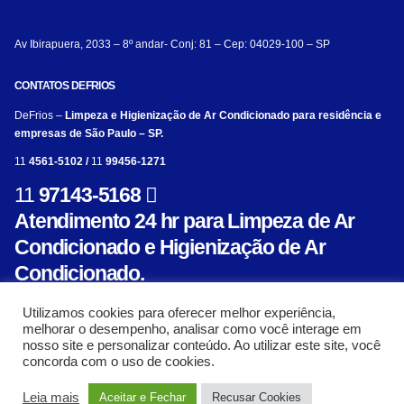
Av Ibirapuera, 2033 – 8º andar- Conj: 81 – Cep: 04029-100 – SP
CONTATOS DEFRIOS
DeFrios –
Limpeza e Higienização de Ar Condicionado para residência e
empresas de São Paulo – SP.
11
4561-5102 /
11
99456-1271
11
97143-5168
Atendimento 24 hr para Limpeza de Ar
Condicionado e Higienização de Ar
Condicionado.
Utilizamos cookies para oferecer melhor experiência,
melhorar o desempenho, analisar como você interage em
nosso site e personalizar conteúdo. Ao utilizar este site, você
concorda com o uso de cookies.
© Limpeza e Higienização de aparelho de ar condicionado para residência e empresa
Leia mais
Aceitar e Fechar
Recusar Cookies
- Defrios 2018. Criado com ❤ por:
AL Mídia Digital