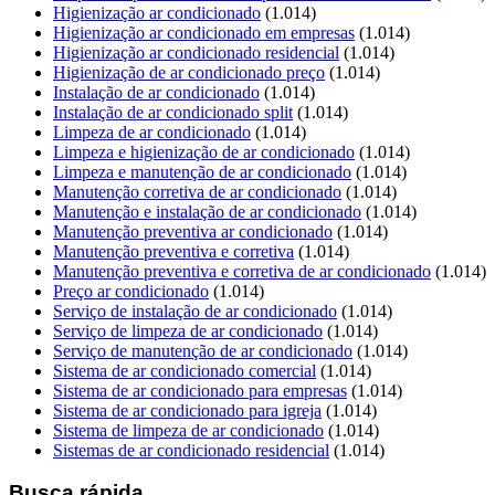
Higienização ar condicionado
(1.014)
Higienização ar condicionado em empresas
(1.014)
Higienização ar condicionado residencial
(1.014)
Higienização de ar condicionado preço
(1.014)
Instalação de ar condicionado
(1.014)
Instalação de ar condicionado split
(1.014)
Limpeza de ar condicionado
(1.014)
Limpeza e higienização de ar condicionado
(1.014)
Limpeza e manutenção de ar condicionado
(1.014)
Manutenção corretiva de ar condicionado
(1.014)
Manutenção e instalação de ar condicionado
(1.014)
Manutenção preventiva ar condicionado
(1.014)
Manutenção preventiva e corretiva
(1.014)
Manutenção preventiva e corretiva de ar condicionado
(1.014)
Preço ar condicionado
(1.014)
Serviço de instalação de ar condicionado
(1.014)
Serviço de limpeza de ar condicionado
(1.014)
Serviço de manutenção de ar condicionado
(1.014)
Sistema de ar condicionado comercial
(1.014)
Sistema de ar condicionado para empresas
(1.014)
Sistema de ar condicionado para igreja
(1.014)
Sistema de limpeza de ar condicionado
(1.014)
Sistemas de ar condicionado residencial
(1.014)
Busca rápida