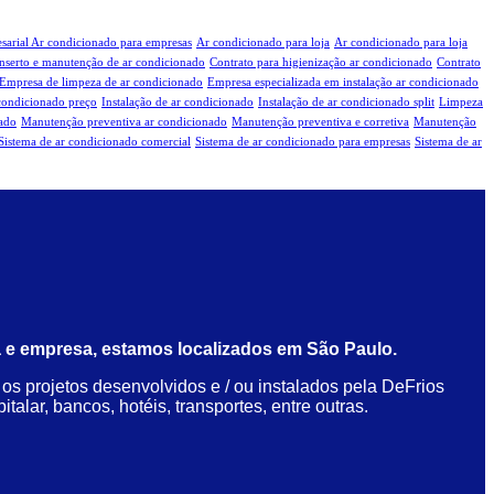
sarial Ar condicionado para empresas
Ar condicionado para loja
Ar condicionado para loja
nserto e manutenção de ar condicionado
Contrato para higienização ar condicionado
Contrato
Empresa de limpeza de ar condicionado
Empresa especializada em instalação ar condicionado
condicionado preço
Instalação de ar condicionado
Instalação de ar condicionado split
Limpeza
nado
Manutenção preventiva ar condicionado
Manutenção preventiva e corretiva
Manutenção
Sistema de ar condicionado comercial
Sistema de ar condicionado para empresas
Sistema de ar
 e empresa, estamos localizados em São Paulo.
s projetos desenvolvidos e / ou instalados pela DeFrios
alar, bancos, hotéis, transportes, entre outras.