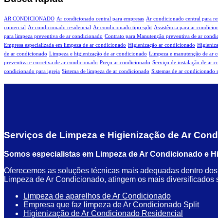
AR CONDICIONADO
Ar condicionado central para empresas
Ar condicionado central para re
comercial
Ar condicionado residencial
Ar condicionado tipo split
Assistência para ar condici
para limpeza preventiva de ar condicionado
Contrato para Manutenção preventiva de ar condi
Empresa especializada em limpeza de ar condicionado
Higienização ar condicionado
Higieniz
de ar condicionado
Limpeza e higienização de ar condicionado
Limpeza e manutenção de ar 
preventiva e corretiva de ar condicionado
Preço ar condicionado
Serviço de instalação de ar 
condicionado para igreja
Sistema de limpeza de ar condicionado
Sistemas de ar condicionado r
Serviços de Limpeza e Higienização de Ar Con
Somos especialistas em Limpeza de Ar Condicionado e Hig
Oferecemos as soluções técnicas mais adequadas dentro dos v
Limpeza de Ar Condicionado, atingem os mais diversificados seg
Limpeza de aparelhos de Ar Condicionado
Empresa que faz limpeza de Ar Condicionado Split
Higienização de Ar Condicionado Residencial