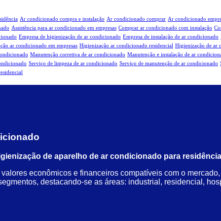
sidência
Ar condicionado compra e instalação
Ar condicionado comprar
Ar condicionado empre
onado
Assistência para ar condicionado em empresas
Comprar ar condicionado com instalação
Co
cionado
Empresa de higienização de ar condicionado
Empresa de instalação de ar condicionado
ação ar condicionado em empresas
Higienização ar condicionado residencial
Higienização de ar 
condicionado
Manutenção corretiva de ar condicionado
Manutenção e instalação de ar condicio
condicionado
Serviço de limpeza de ar condicionado
Serviço de manutenção de ar condicionado
esidencial
dicionado
ienização de aparelho de ar condicionado para residência
alores econômicos e financeiros compatíveis com o mercado, o
mentos, destacando-se as áreas: industrial, residencial, hospit