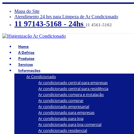
Mapa do Site
Atendimento 24 hrs para Limpeza de Ar Condicionado
11 97143-5168 - 24hs
11 4561-5102
Home
A Defrios
Produtos
Serviços
Informações
Ar Condicionado
Ar condicionado central para empresas
Ar condicionado central para residência
Ar condicionado compra e instalação
Ar condicionado comprar
Ar condicionado empresarial
Ar condicionado para empresas
Ar condicionado para loja
Ar condicionado para loja comercial
Ar condicionado residencial