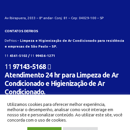
Av Ibirapuera, 2033 – 8º andar- Conj: 81 – Cep: 04029-100 – SP
CONTATOS DEFRIOS
DeFrios –
Limpeza e Higienização de Ar Condicionado para residência
e empresas de São Paulo – SP.
11
4561-5102 /
11
99456-1271
11
97143-5168
Atendimento 24 hr para Limpeza de Ar
Condicionado e Higienização de Ar
Condicionado.
Utilizamos cookies para oferecer melhor experiência,
melhorar o desempenho, analisar como você interage em
nosso site e personalizar conteúdo. Ao utilizar este site, você
concorda com o uso de cookies.
© Limpeza e Higienização de aparelho de ar condicionado para residência e empresa -
Orçamento Rápido!