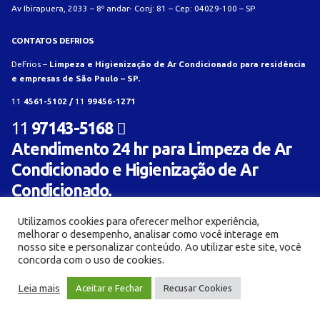
Av Ibirapuera, 2033 – 8º andar- Conj: 81 – Cep: 04029-100 – SP
CONTATOS DEFRIOS
DeFrios –
Limpeza e Higienização de Ar Condicionado para residência
e empresas de São Paulo – SP.
11
4561-5102 /
11
99456-1271
11
97143-5168
Atendimento 24 hr para Limpeza de Ar
Condicionado e Higienização de Ar
Condicionado.
Utilizamos cookies para oferecer melhor experiência,
melhorar o desempenho, analisar como você interage em
nosso site e personalizar conteúdo. Ao utilizar este site, você
concorda com o uso de cookies.
© Limpeza e Higienização de aparelho de ar condicionado para residência e empresa -
Leia mais
Aceitar e Fechar
Recusar Cookies
Defrios 2018. Criado com ❤ por:
AL Mídia Digital