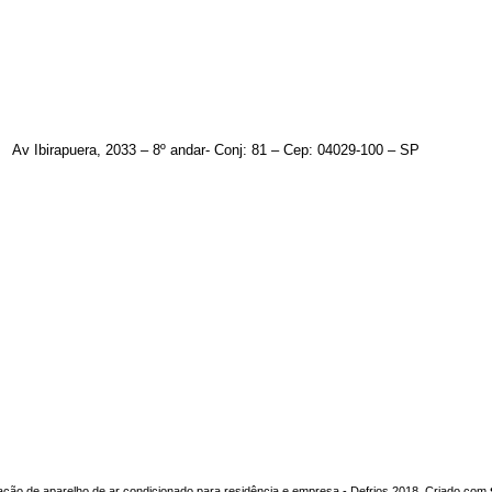
Av Ibirapuera, 2033 – 8º andar- Conj: 81 – Cep: 04029-100 – SP
ação de aparelho de ar condicionado para residência e empresa - Defrios 2018. Criado com