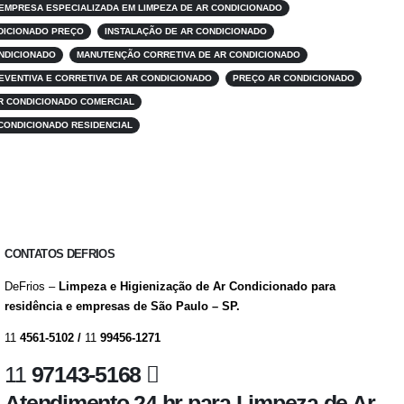
EMPRESA ESPECIALIZADA EM LIMPEZA DE AR CONDICIONADO
NDICIONADO PREÇO
INSTALAÇÃO DE AR CONDICIONADO
NDICIONADO
MANUTENÇÃO CORRETIVA DE AR CONDICIONADO
VENTIVA E CORRETIVA DE AR CONDICIONADO
PREÇO AR CONDICIONADO
R CONDICIONADO COMERCIAL
CONDICIONADO RESIDENCIAL
CONTATOS DEFRIOS
DeFrios –
Limpeza e Higienização de Ar Condicionado para
residência e empresas de São Paulo – SP.
11
4561-5102 /
11
99456-1271
11
97143-5168
Atendimento 24 hr para Limpeza de Ar