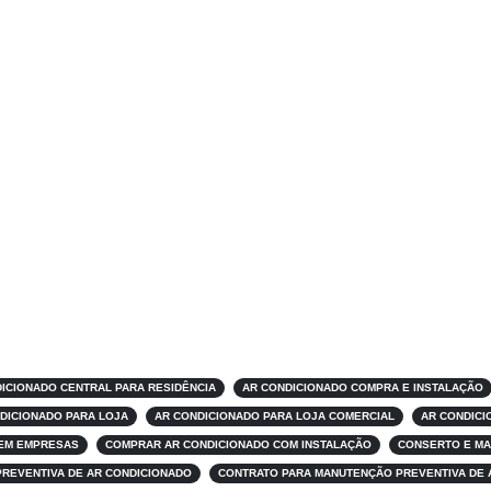
ICIONADO CENTRAL PARA RESIDÊNCIA
AR CONDICIONADO COMPRA E INSTALAÇÃO
DICIONADO PARA LOJA
AR CONDICIONADO PARA LOJA COMERCIAL
AR CONDICI
 EM EMPRESAS
COMPRAR AR CONDICIONADO COM INSTALAÇÃO
CONSERTO E MA
PREVENTIVA DE AR CONDICIONADO
CONTRATO PARA MANUTENÇÃO PREVENTIVA DE 