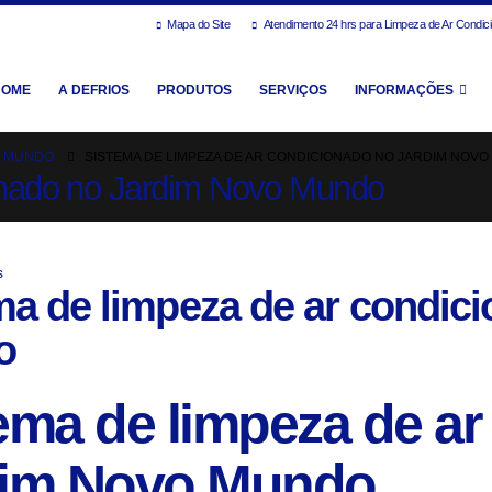
Mapa do Site
Atendimento 24 hrs para Limpeza de Ar Condic
HOME
A DEFRIOS
PRODUTOS
SERVIÇOS
INFORMAÇÕES
O MUNDO
SISTEMA DE LIMPEZA DE AR CONDICIONADO NO JARDIM NOV
onado no Jardim Novo Mundo
s
ma de limpeza de ar condic
o
ema de limpeza de a
dim Novo Mundo