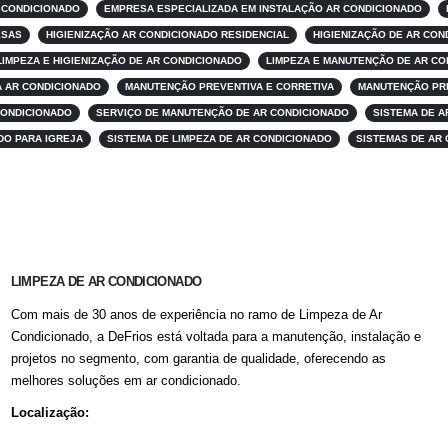
 CONDICIONADO
EMPRESA ESPECIALIZADA EM INSTALAÇÃO AR CONDICIONADO
ESAS
HIGIENIZAÇÃO AR CONDICIONADO RESIDENCIAL
HIGIENIZAÇÃO DE AR CO
LIMPEZA E HIGIENIZAÇÃO DE AR CONDICIONADO
LIMPEZA E MANUTENÇÃO DE AR CO
 AR CONDICIONADO
MANUTENÇÃO PREVENTIVA E CORRETIVA
MANUTENÇÃO PRE
CONDICIONADO
SERVIÇO DE MANUTENÇÃO DE AR CONDICIONADO
SISTEMA DE A
DO PARA IGREJA
SISTEMA DE LIMPEZA DE AR CONDICIONADO
SISTEMAS DE AR 
LIMPEZA DE AR CONDICIONADO
Com mais de 30 anos de experiência no ramo de Limpeza de Ar
Condicionado, a DeFrios está voltada para a manutenção, instalação e
projetos no segmento, com garantia de qualidade, oferecendo as
melhores soluções em ar condicionado.
Localização: