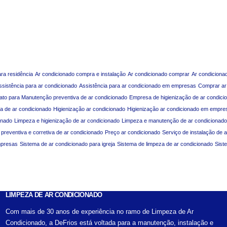
ara residência
Ar condicionado compra e instalação
Ar condicionado comprar
Ar condiciona
ssistência para ar condicionado
Assistência para ar condicionado em empresas
Comprar ar
ato para Manutenção preventiva de ar condicionado
Empresa de higienização de ar condici
a de ar condicionado
Higienização ar condicionado
Higienização ar condicionado em empre
onado
Limpeza e higienização de ar condicionado
Limpeza e manutenção de ar condicionado
reventiva e corretiva de ar condicionado
Preço ar condicionado
Serviço de instalação de 
mpresas
Sistema de ar condicionado para igreja
Sistema de limpeza de ar condicionado
Sist
LIMPEZA DE AR CONDICIONADO
Com mais de 30 anos de experiência no ramo de Limpeza de Ar
Condicionado, a DeFrios está voltada para a manutenção, instalação e