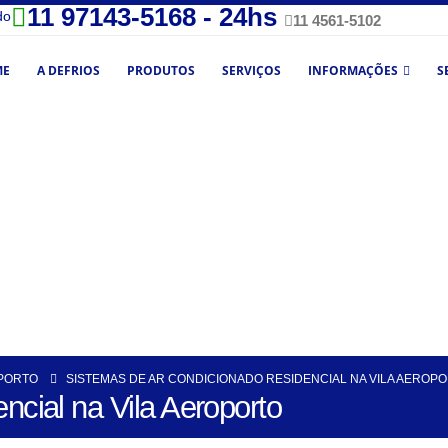
11 97143-5168 - 24hs
do
11 4561-5102
ME
A DEFRIOS
PRODUTOS
SERVIÇOS
INFORMAÇÕES
S
OPORTO
SISTEMAS DE AR CONDICIONADO RESIDENCIAL NA VILA AEROP
ncial na Vila Aeroporto